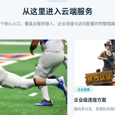
从这里进入云端服务
个核心入口，覆盖云服务接入、企业连接与访问配置的完整链路
企业连接
企业级连接方案
面向多分支、多团队的连