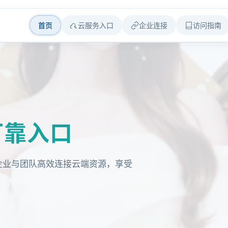
首页
云服务入口
企业连接
访问指南
可靠入口
企业与团队高效连接云端资源，享受