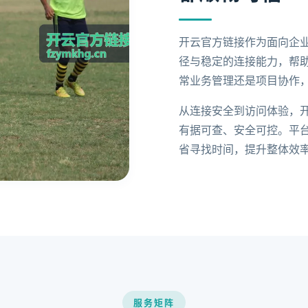
开云官方链接作为面向企
径与稳定的连接能力，帮
常业务管理还是项目协作
从连接安全到访问体验，
有据可查、安全可控。平
省寻找时间，提升整体效
服务矩阵