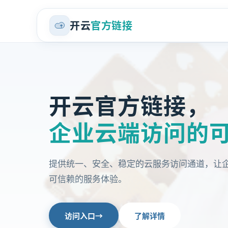
开云
官方链接
开云官方链接，
企业云端访问的
提供统一、安全、稳定的云服务访问通道，让
可信赖的服务体验。
访问入口
→
了解详情