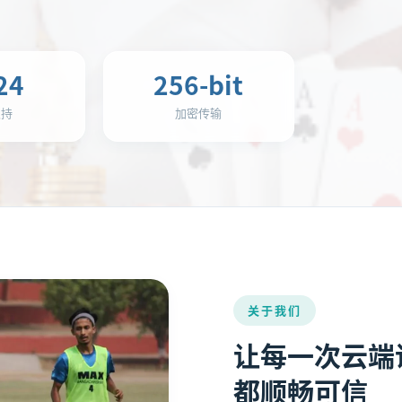
24
256-bit
支持
加密传输
关于我们
让每一次云端
都顺畅可信